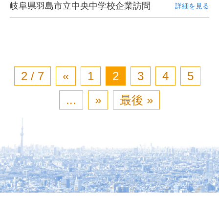
岐阜県羽島市立中央中学校企業訪問
詳細を見る
2 / 7
«
1
2
3
4
5
...
»
最後 »