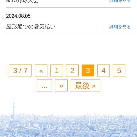
9/15野球大会
詳細を見る
2024.08.05
屋形船での暑気払い
詳細を見る
3 / 7
«
1
2
3
4
5
...
»
最後 »