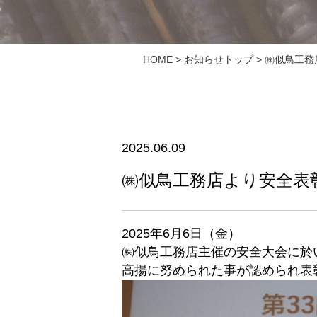
HOME
>
お知らせトップ
> ㈱似鳥工
2025.06.09
㈱似鳥工務店より安全表
2025年6月6日（金）
㈱似鳥工務店主催の安全大会に於
高揚に努められた事が認められ表