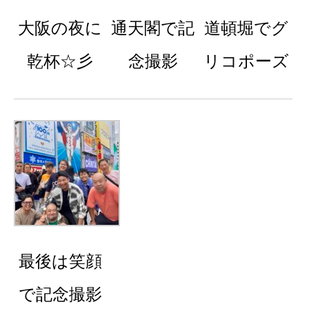
大阪の夜に
通天閣で記
道頓堀でグ
乾杯☆彡
念撮影
リコポーズ
最後は笑顔
で記念撮影