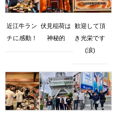
近江牛ラン
伏見稲荷は
歓迎して頂
チに感動！
神秘的
き光栄です
(涙)