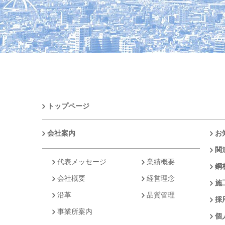
トップページ
会社案内
お
関
代表メッセージ
業績概要
鋼
会社概要
経営理念
施
沿革
品質管理
採
事業所案内
個