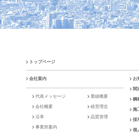
トップページ
会社案内
お
関
代表メッセージ
業績概要
鋼
会社概要
経営理念
施
沿革
品質管理
採
事業所案内
個