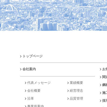
トップページ
会社案内
お
関
代表メッセージ
業績概要
鋼
会社概要
経営理念
施
沿革
品質管理
採
事業所案内