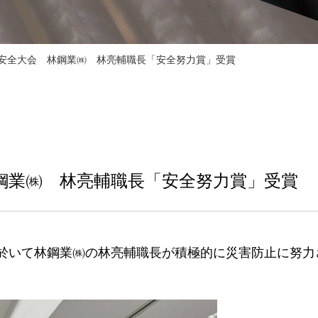
㈱安全大会 林鋼業㈱ 林亮輔職長「安全努力賞」受賞
鋼業㈱ 林亮輔職長「安全努力賞」受賞
於いて林鋼業㈱の林亮輔職長が積極的に災害防止に努力